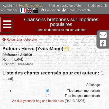
Kan.bzh
|
Feuilles volantes
|
Tradition orale en breton
|
Tradition orale
en français
Connexion
Créer un compte
Chansons bretonnes sur imprimés
populaires
Base de données de feuilles volantes
Menu
Retour à la recherche
Auteur : Hervé (Yves-Marie)
Référence : A-00300
Nom :
HERVÉ
Prénom :
Yves-Marie
Liste des chants recensés pour cet auteur :
(1
chant)
Affichage :
Titre breton (normalisé)
Titre français (normalisé)
An dud yaouank hag ar c’herioù bras
(Réf. C-05297)