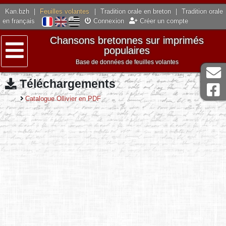
Kan.bzh
|
Feuilles volantes
|
Tradition orale en breton
|
Tradition orale
en français
Connexion
Créer un compte
Chansons bretonnes sur imprimés
populaires
Base de données de feuilles volantes
Menu
Téléchargements
Catalogue Ollivier en PDF