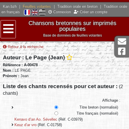
Kan.bzh
|
Feuilles volantes
|
Tradition orale en breton
|
Tradition orale
en français
Connexion
Créer un compte
Chansons bretonnes sur imprimés
populaires
Base de données de feuilles volantes
Menu
Retour à la recherche
Auteur : Le Page (Jean)
Référence : A-00478
Nom :
LE PAGE
Prénom :
Jean
Liste des chants recensés pour cet auteur :
(2
chants)
Affichage :
Titre breton (normalisé)
Titre français (normalisé)
Kenavo d’an Ao. Sévellec
(Réf. C-03979)
Keuz d’ar vro
(Réf. C-01758)