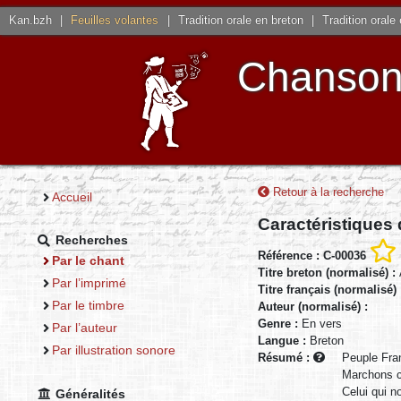
Kan.bzh
|
Feuilles volantes
|
Tradition orale en breton
|
Tradition orale
Chansons
Retour à la recherche
Accueil
Caractéristiques
Recherches
Référence : C-00036
Par le chant
Titre breton (normalisé) :
Par l’imprimé
Titre français (normalisé)
Par le timbre
Auteur (normalisé) :
Genre :
En vers
Par l’auteur
Langue :
Breton
Par illustration sonore
Résumé :
Peuple Fran
Marchons c
Celui qui n
Généralités