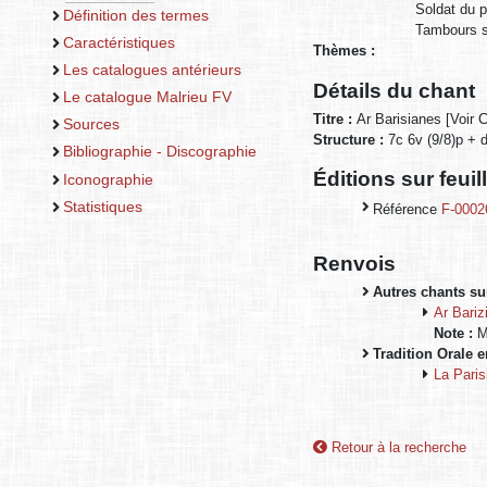
Soldat du p
Définition des termes
Tambours so
Caractéristiques
Thèmes :
Les catalogues antérieurs
Détails du chant
Le catalogue Malrieu FV
Titre :
Ar Barisianes [Voir 
Sources
Structure :
7c 6v (9/8)p + 
Bibliographie - Discographie
Éditions sur feui
Iconographie
Statistiques
Référence
F-0002
Renvois
Autres chants sur
Ar Bariz
Note :
Mê
Tradition Orale 
La Paris
Retour à la recherche