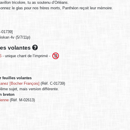
avillon tricolore, tu as soutenu d’Orléans.
nnez le glas pour nos frères morts, Panthéon reçoit leur mémoire.
C-01739]
diskan 4v (5/7/11p)
lles volantes
6
- unique chant de l’imprimé -
 feuilles volantes
ianez [Bocher François]
(Réf. C-01739)
me sujet, mais version différente.
en breton
ienne
(Réf. M-02613)