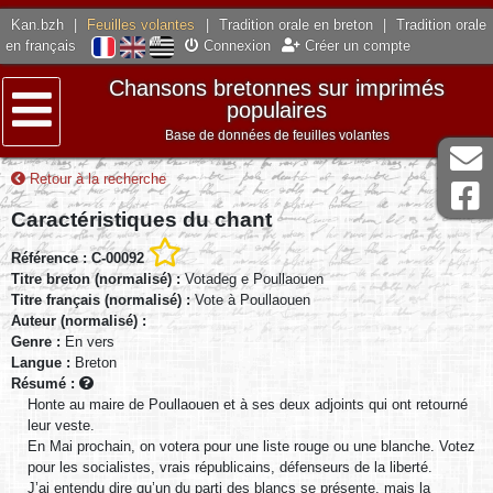
Kan.bzh
|
Feuilles volantes
|
Tradition orale en breton
|
Tradition orale
en français
Connexion
Créer un compte
Chansons bretonnes sur imprimés
populaires
Base de données de feuilles volantes
Menu
Retour à la recherche
Caractéristiques du chant
Référence : C-00092
Titre breton (normalisé) :
Votadeg e Poullaouen
Titre français (normalisé) :
Vote à Poullaouen
Auteur (normalisé) :
Genre :
En vers
Langue :
Breton
Résumé :
Honte au maire de Poullaouen et à ses deux adjoints qui ont retourné
leur veste.
En Mai prochain, on votera pour une liste rouge ou une blanche. Votez
pour les socialistes, vrais républicains, défenseurs de la liberté.
J’ai entendu dire qu’un du parti des blancs se présente, mais la