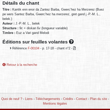
Détails du chant
Titre :
Kantik enn enor da Zantez Barba, Gwerc’hez ha Merzerez (Buez
pe wers Santez Barba, Gwerc’hez ha merzerez, gret gand j.-P.-M. L.,
belek.)
Auteur :
J.-P.-M. L., belek
Structure :
9c + diskan 6v (longueur variable)
Timbre :
Euz a Vari gand Melodi
Éditions sur feuilles volantes
Référence
F-00104
- p. 17-18 - chant n°2 -
Retour à la recherche
Quoi de neuf ?
-
Liens
-
Téléchargements
-
Crédits
-
Contact
-
Plan du site
-
Mentions légales