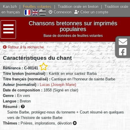
Kan.bzh
|
Feuilles volantes
|
Tradition orale en breton
|
Tradition orale
en français
Connexion
Créer un compte
Chansons bretonnes sur imprimés
populaires
Base de données de feuilles volantes
Menu
Retour à la recherche
Caractéristiques du chant
Référence : C-00141
Titre breton (normalisé) :
Kantik en enor santez Barba
Titre français (normalisé) :
Cantique en l’honneur de sainte Barbe
Auteur (normalisé) :
Lucas (Joseph Marie)
Date de composition :
1858 (Signé en clair)
Genre :
En vers
Langue :
Breton
Résumé :
Sainte Barbe, protégez-nous du tonnerre + Court résumé en quelques
vers de l’histoire de sainte Barbe
Thèmes :
Prières, implorations, dévotion