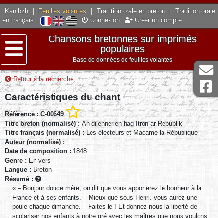
Kan.bzh
|
Feuilles volantes
|
Tradition orale en breton
|
Tradition orale
en français
Connexion
Créer un compte
Chansons bretonnes sur imprimés
populaires
Base de données de feuilles volantes
Menu
Retour à la recherche
Caractéristiques du chant
Référence : C-00649
Titre breton (normalisé) :
An dilennerien hag Itron ar Republik
Titre français (normalisé) :
Les électeurs et Madame la République
Auteur (normalisé) :
Date de composition :
1848
Genre :
En vers
Langue :
Breton
Résumé :
« – Bonjour douce mère, on dit que vous apporterez le bonheur à la
France et à ses enfants. – Mieux que sous Henri, vous aurez une
poule chaque dimanche. – Faites-le ! Et donnez-nous la liberté de
scolariser nos enfants à notre gré avec les maîtres que nous voulons