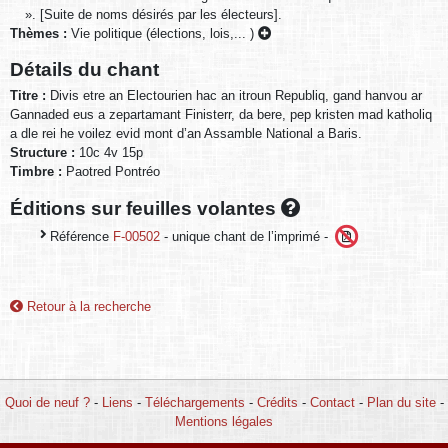
». [Suite de noms désirés par les électeurs].
Thèmes :
Vie politique (élections, lois,... )
Détails du chant
Titre :
Divis etre an Electourien hac an itroun Republiq, gand hanvou ar
Gannaded eus a zepartamant Finisterr, da bere, pep kristen mad katholiq
a dle rei he voilez evid mont d’an Assamble National a Baris.
Structure :
10c 4v 15p
Timbre :
Paotred Pontréo
Éditions sur feuilles volantes
Référence
F-00502
- unique chant de l’imprimé -
Retour à la recherche
Quoi de neuf ?
-
Liens
-
Téléchargements
-
Crédits
-
Contact
-
Plan du site
-
Mentions légales