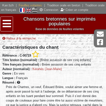
Kan.bzh
|
Feuilles volantes
|
Tradition orale en breton
|
Tradition orale
en français
Connexion
Créer un compte
Chansons bretonnes sur imprimés
populaires
Base de données de feuilles volantes
Menu
Retour à la recherche
Caractéristiques du chant
Référence : C-00719
Titre breton (normalisé) :
[Brière assassin de ses cinq enfants]
Titre français (normalisé) :
Brière assassin de ses cinq enfants
Auteur (normalisé) :
Kerahès (Jean-Marie)
Genre :
En vers
Langue :
Français
Résumé :
Près de Chartres, un veuf, Édouard Brière, voulut aimer une femme et,
après avoir passé la nuit à l’auberge, de se débarrasser de ses cinq
enfants en les tuant pendant leur sommeil. Puis il s’est donné des
coups de couteaux pour faire croire être lui aussi victime de meurtriers,
ce que la justice a d’abord cru. Mais la justice retrouva, caché dans la