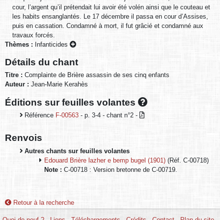
cour, l’argent qu’il prétendait lui avoir été volén ainsi que le couteau et
les habits ensanglantés. Le 17 décembre il passa en cour d’Assises,
puis en cassation. Condamné à mort, il fut grâcié et condamné aux
travaux forcés.
Thèmes :
Infanticides
Détails du chant
Titre :
Complainte de Brière assassin de ses cinq enfants
Auteur :
Jean-Marie Kerahès
Éditions sur feuilles volantes
Référence
F-00563
- p. 3-4 - chant n°2 -
Renvois
Autres chants sur feuilles volantes
Edouard Brière lazher e bemp bugel (1901)
(Réf. C-00718)
Note :
C-00718 : Version bretonne de C-00719.
Retour à la recherche
Quoi de neuf ?
-
Liens
-
Téléchargements
-
Crédits
-
Contact
-
Plan du site
-