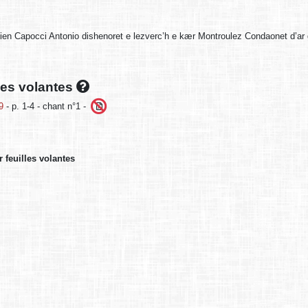
ien Capocci Antonio dishenoret e lezverc’h e kær Montroulez Condaonet d’ar
lles volantes
9
- p. 1-4 - chant n°1 -
 feuilles volantes