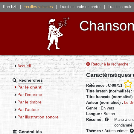
Kan.bzh
|
Feuilles volantes
|
Tradition orale en breton
|
Tradition orale
Chansons
Retour à la recherche
Accueil
Caractéristiques
Recherches
Référence : C-00751
Par le chant
Titre breton (normalisé) :
Par l’imprimé
Titre français (normalisé)
Par le timbre
Auteur (normalisé) :
Le Br
Genre :
En vers
Par l’auteur
Langue :
Breton
Par illustration sonore
Résumé :
Marié à une 
condamné a
Thèmes :
Autres crimes
Généralités