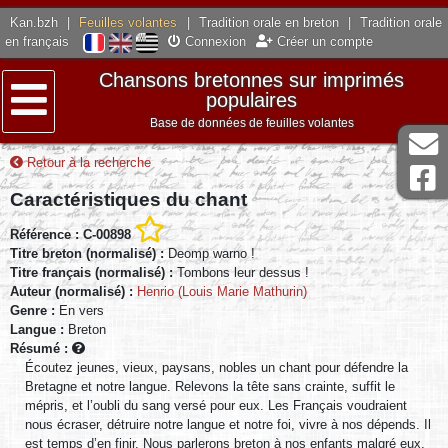
Kan.bzh
|
Feuilles volantes
|
Tradition orale en breton
|
Tradition orale
en français
Connexion
Créer un compte
Chansons bretonnes sur imprimés
populaires
Base de données de feuilles volantes
Menu
Retour à la recherche
Caractéristiques du chant
Référence : C-00898
Titre breton (normalisé) :
Deomp warno !
Titre français (normalisé) :
Tombons leur dessus !
Auteur (normalisé) :
Henrio (Louis Marie Mathurin)
Genre :
En vers
Langue :
Breton
Résumé :
Écoutez jeunes, vieux, paysans, nobles un chant pour défendre la
Bretagne et notre langue. Relevons la tête sans crainte, suffit le
mépris, et l’oubli du sang versé pour eux. Les Français voudraient
nous écraser, détruire notre langue et notre foi, vivre à nos dépends. Il
est temps d’en finir. Nous parlerons breton à nos enfants malgré eux,