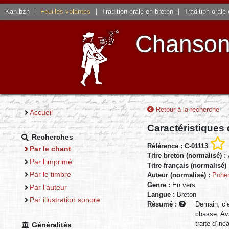
Kan.bzh
|
Feuilles volantes
|
Tradition orale en breton
|
Tradition orale
Chansons
Retour à la recherche
Accueil
Caractéristiques
Recherches
Référence : C-01113
Par le chant
Titre breton (normalisé) :
Par l’imprimé
Titre français (normalisé)
Par le timbre
Auteur (normalisé) :
Poher
Genre :
En vers
Par l’auteur
Langue :
Breton
Par illustration sonore
Résumé :
Demain, c’e
chasse. Ava
traite d’inc
Généralités