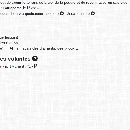
tout de courir le terrain, de brûler de la poudre et de revenir avec un sac vide.
 tu attraperas le lièvre ».
sodes de la vie quotidienne, société
;
Jeux, chasse
uerlesquin)
terné et 5p
e) : « Ah! si j’avais des diamants, des bijoux,…
lles volantes
7
- p. 1 - chant n°1 -