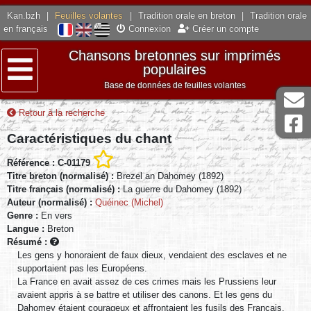
Kan.bzh
|
Feuilles volantes
|
Tradition orale en breton
|
Tradition orale
en français
Connexion
Créer un compte
Chansons bretonnes sur imprimés
populaires
Base de données de feuilles volantes
Menu
Retour à la recherche
Caractéristiques du chant
Référence : C-01179
Titre breton (normalisé) :
Brezel an Dahomey (1892)
Titre français (normalisé) :
La guerre du Dahomey (1892)
Auteur (normalisé) :
Quéinec (Michel)
Genre :
En vers
Langue :
Breton
Résumé :
Les gens y honoraient de faux dieux, vendaient des esclaves et ne
supportaient pas les Européens.
La France en avait assez de ces crimes mais les Prussiens leur
avaient appris à se battre et utiliser des canons. Et les gens du
Dahomey étaient courageux et affrontaient les fusils des Français.