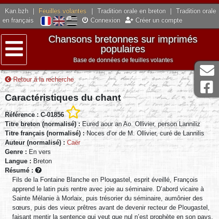
Kan.bzh
|
Feuilles volantes
|
Tradition orale en breton
|
Tradition orale
en français
Connexion
Créer un compte
Chansons bretonnes sur imprimés
populaires
Base de données de feuilles volantes
Menu
Retour à la recherche
Caractéristiques du chant
Référence : C-01856
Titre breton (normalisé) :
Eured aour an Ao. Ollivier, person Lanniliz
Titre français (normalisé) :
Noces d’or de M. Ollivier, curé de Lannilis
Auteur (normalisé) :
Caër
Genre :
En vers
Langue :
Breton
Résumé :
Fils de la Fontaine Blanche en Plougastel, esprit éveillé, François
apprend le latin puis rentre avec joie au séminaire. D’abord vicaire à
Sainte Mélanie à Morlaix, puis trésorier du séminaire, aumônier des
sœurs, puis des vieux prêtres avant de devenir recteur de Plougastel,
faisant mentir la sentence qui veut que nul n’est prophète en son pays.