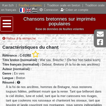
Kan.bzh
|
Feuilles volantes
|
Tradition orale en breton
|
Tradition orale
en français
Connexion
Créer un compte
Chansons bretonnes sur imprimés
populaires
Base de données de feuilles volantes
Menu
Retour à la recherche
Caractéristiques du chant
Référence : C-01992
Titre breton (normalisé) :
War sav, Breizhiz ! (Da feiz hon tadoù kozh)
Titre français (normalisé) :
Debout, Bretons (À la foi de nos ancêtres)
Auteur (normalisé) :
Genre :
En vers
Langue :
Breton
Résumé :
À la foi de nos ancêtres, hommes de Bretagne, nous resterons
toujours fidèles, préférant mourir que la renier. Tant que brilleront dans
le ciel étoiles, lune et soleil, tant que la mer caressera nos rivages,
tant que coulerons nos ruisseaux et chanteront les oiseaux, tant que
bruyère et lande couvriront nos montagnes, nous serons inébranlables