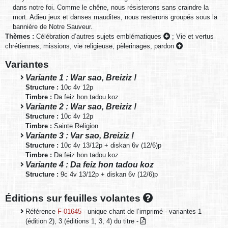
dans notre foi. Comme le chêne, nous résisterons sans craindre la
mort. Adieu jeux et danses maudites, nous resterons groupés sous la
bannière de Notre Sauveur.
Thèmes :
Célébration d’autres sujets emblématiques
;
Vie et vertus
chrétiennes, missions, vie religieuse, pèlerinages, pardon
Variantes
Variante 1 : War sao, Breiziz !
Structure :
10c 4v 12p
Timbre :
Da feiz hon tadou koz
Variante 2 : War sao, Breiziz !
Structure :
10c 4v 12p
Timbre :
Sainte Religion
Variante 3 : Var sao, Breiziz !
Structure :
10c 4v 13/12p + diskan 6v (12/6)p
Timbre :
Da feiz hon tadou koz
Variante 4 : Da feiz hon tadou koz
Structure :
9c 4v 13/12p + diskan 6v (12/6)p
Éditions sur feuilles volantes
Référence
F-01645
- unique chant de l’imprimé - variantes 1
(édition 2), 3 (éditions 1, 3, 4) du titre -