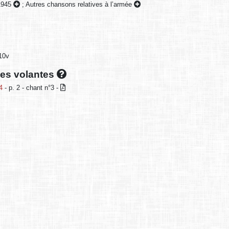
1945
;
Autres chansons relatives à l’armée
 10v
lles volantes
4
- p. 2 - chant n°3 -