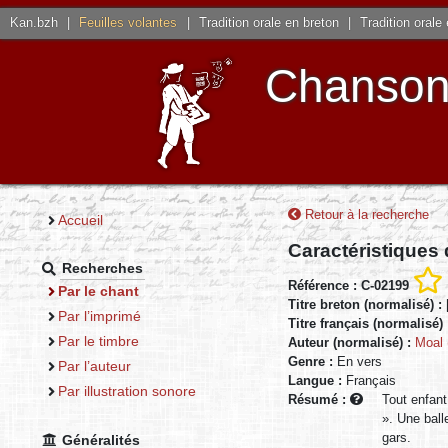
Kan.bzh
|
Feuilles volantes
|
Tradition orale en breton
|
Tradition orale
Chansons
Retour à la recherche
Accueil
Caractéristiques
Recherches
Référence : C-02199
Par le chant
Titre breton (normalisé) :
Par l’imprimé
Titre français (normalisé)
Par le timbre
Auteur (normalisé) :
Moal 
Genre :
En vers
Par l’auteur
Langue :
Français
Par illustration sonore
Résumé :
Tout enfant
». Une ball
gars.
Généralités