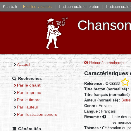
Kan.bzh
|
Feuilles volantes
|
Tradition orale en breton
|
Tradition orale
Chansons
Retour à la recherche
Accueil
Caractéristiques
Recherches
Référence : C-02283
Par le chant
Titre breton (normalisé) :
Par l’imprimé
Titre français (normalisé)
Par le timbre
Auteur (normalisé) :
Botre
Genre :
En vers
Par l’auteur
Langue :
Français
Par illustration sonore
Résumé :
Liste des n
les menaces
Thèmes :
Célébration du 
Généralités