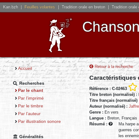
Kan.bzh
|
Feuilles volantes
|
Tradition orale en breton
|
Tradition orale
Chansons
Retour à la recherche
Accueil
Caractéristiques
Recherches
Référence : C-02463
Par le chant
Titre breton (normalisé) :
Par l’imprimé
Titre français (normalisé)
Par le timbre
Auteur (normalisé) :
Jaffr
Genre :
En vers
Par l’auteur
Langue :
Breton, Français
Par illustration sonore
Résumé :
Ma harpe a 
guerres con
les ennemis
Généralités