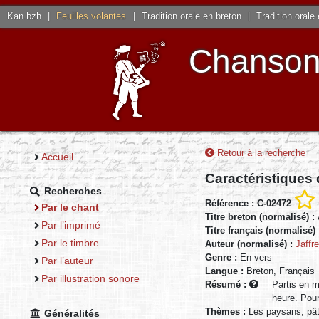
Kan.bzh
|
Feuilles volantes
|
Tradition orale en breton
|
Tradition orale
Chansons
Retour à la recherche
Accueil
Caractéristiques
Recherches
Référence : C-02472
Par le chant
Titre breton (normalisé) :
Par l’imprimé
Titre français (normalisé)
Par le timbre
Auteur (normalisé) :
Jaffr
Genre :
En vers
Par l’auteur
Langue :
Breton, Français
Par illustration sonore
Résumé :
Partis en m
heure. Pour
Thèmes :
Les paysans, pâ
Généralités