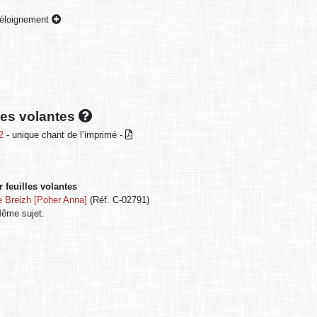
, éloignement
lles volantes
2
- unique chant de l’imprimé -
 feuilles volantes
 Breizh [Poher Anna]
(Réf. C-02791)
ême sujet.