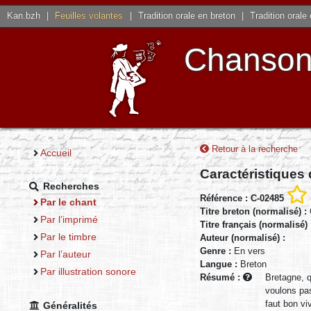
Kan.bzh
|
Feuilles volantes
|
Tradition orale en breton
|
Tradition orale
Chansons
Retour à la recherche
Accueil
Caractéristiques
Recherches
Référence : C-02485
Par le chant
Titre breton (normalisé) :
Par l’imprimé
Titre français (normalisé)
Par le timbre
Auteur (normalisé) :
Genre :
En vers
Par l’auteur
Langue :
Breton
Par illustration sonore
Résumé :
Bretagne, q
voulons pas
faut bon vi
Généralités