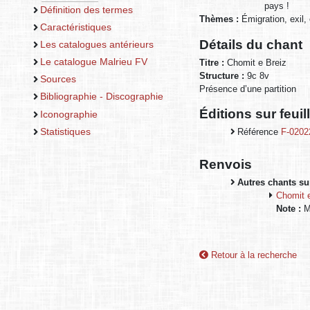
pays !
Définition des termes
Thèmes :
Émigration, exil
Caractéristiques
Détails du chant
Les catalogues antérieurs
Le catalogue Malrieu FV
Titre :
Chomit e Breiz
Structure :
9c 8v
Sources
Présence d’une partition
Bibliographie - Discographie
Éditions sur feui
Iconographie
Statistiques
Référence
F-0202
Renvois
Autres chants sur
Chomit e
Note :
M
Retour à la recherche