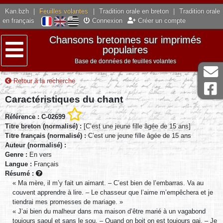
Kan.bzh
|
Feuilles volantes
|
Tradition orale en breton
|
Tradition orale
en français
Connexion
Créer un compte
Chansons bretonnes sur imprimés
populaires
Base de données de feuilles volantes
Menu
Retour à la recherche
Caractéristiques du chant
Référence : C-02699
Titre breton (normalisé) :
[C’est une jeune fille âgée de 15 ans]
Titre français (normalisé) :
C’est une jeune fille âgée de 15 ans
Auteur (normalisé) :
Genre :
En vers
Langue :
Français
Résumé :
« Ma mère, il m’y fait un aimant. – C’est bien de l’embarras. Va au
couvent apprendre à lire. – Le chasseur que l’aime m’empêchera et je
tiendrai mes promesses de mariage. »
« J’ai bien du malheur dans ma maison d’être marié à un vagabond
toujours saoul et sans le sou. – Quand on boit on est toujours gai. – Je