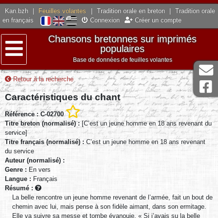
Kan.bzh
|
Feuilles volantes
|
Tradition orale en breton
|
Tradition orale
en français
Connexion
Créer un compte
Chansons bretonnes sur imprimés
populaires
Base de données de feuilles volantes
Menu
Retour à la recherche
Caractéristiques du chant
Référence : C-02700
Titre breton (normalisé) :
[C’est un jeune homme en 18 ans revenant du
service]
Titre français (normalisé) :
C’est un jeune homme en 18 ans revenant
du service
Auteur (normalisé) :
Genre :
En vers
Langue :
Français
Résumé :
La belle rencontre un jeune homme revenant de l’armée, fait un bout de
chemin avec lui, mais pense à son fidèle aimant, dans son ermitage.
Elle va suivre sa messe et tombe évanouie. « Si j’avais su la belle