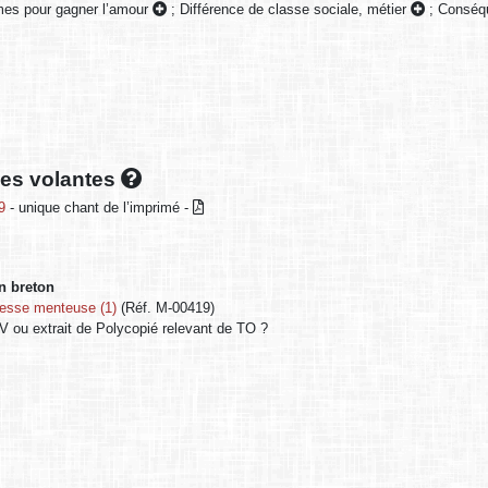
mes pour gagner l’amour
;
Différence de classe sociale, métier
;
Conséqu
lles volantes
9
- unique chant de l’imprimé -
en breton
resse menteuse (1)
(Réf. M-00419)
 ou extrait de Polycopié relevant de TO ?