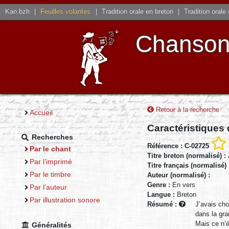
Kan.bzh
|
Feuilles volantes
|
Tradition orale en breton
|
Tradition orale
Chansons
Retour à la recherche
Accueil
Caractéristiques
Recherches
Référence : C-02725
Par le chant
Titre breton (normalisé) :
Par l’imprimé
Titre français (normalisé)
Par le timbre
Auteur (normalisé) :
Genre :
En vers
Par l’auteur
Langue :
Breton
Par illustration sonore
Résumé :
J’avais cho
dans la gra
Mais ce n’ét
Généralités