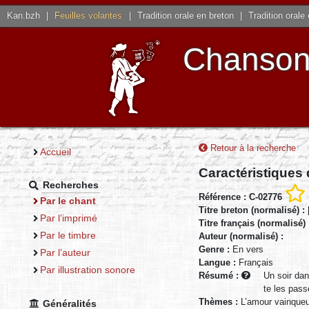
Kan.bzh
|
Feuilles volantes
|
Tradition orale en breton
|
Tradition orale
Chansons
Retour à la recherche
Accueil
Caractéristiques
Recherches
Référence : C-02776
Par le chant
Titre breton (normalisé) :
Par l’imprimé
Titre français (normalisé)
Par le timbre
Auteur (normalisé) :
Genre :
En vers
Par l’auteur
Langue :
Français
Par illustration sonore
Résumé :
Un soir dan
te les pass
Thèmes :
L’amour vainqueu
Généralités