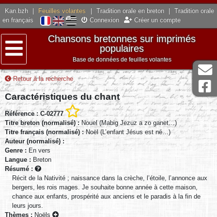
Kan.bzh
|
Feuilles volantes
|
Tradition orale en breton
|
Tradition orale
en français
Connexion
Créer un compte
Chansons bretonnes sur imprimés
populaires
Base de données de feuilles volantes
Menu
Retour à la recherche
Caractéristiques du chant
Référence : C-02777
Titre breton (normalisé) :
Nouel (Mabig Jezuz a zo ganet…)
Titre français (normalisé) :
Noël (L’enfant Jésus est né…)
Auteur (normalisé) :
Genre :
En vers
Langue :
Breton
Résumé :
Récit de la Nativité ; naissance dans la crèche, l’étoile, l’annonce aux
bergers, les rois mages. Je souhaite bonne année à cette maison,
chance aux enfants, prospérité aux anciens et le paradis à la fin de
leurs jours.
Thèmes :
Noëls