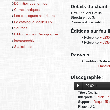
Définition des termes
Détails du chant
Caractéristiques
Titre :
Ah! Ah! Cécilia
Les catalogues antérieurs
Structure :
8c 3v
Le catalogue Malrieu FV
Présence d’une partition
Sources
Éditions sur feui
Bibliographie - Discographie
Référence
F-0230
Iconographie
Référence
F-0335
Statistiques
Renvois
Tradition Orale e
Embarque
Discographie :
00:00
Titre :
Cécilia
Interprète :
Cercle Cel
Support :
Disque 45 t
Plage :
B 1