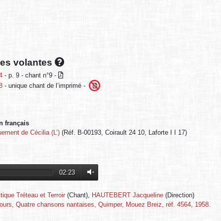
lles volantes
4
- p. 9 - chant n°9 -
8
- unique chant de l’imprimé -
n français
ment de Cécilia (L’)
(Réf. B-00193, Coirault 24 10, Laforte I I 17)
02:23
tique Tréteau et Terroir
(Chant),
HAUTEBERT Jacqueline
(Direction)
ours, Quatre chansons nantaises, Quimper, Mouez Breiz, réf. 4564, 1958.