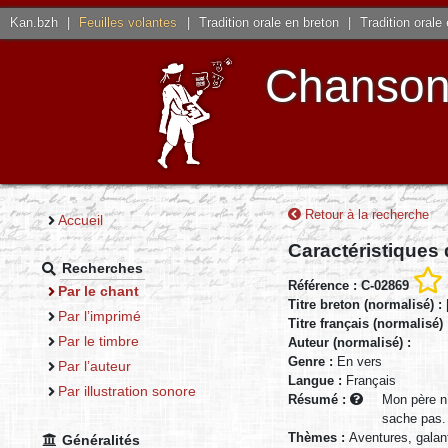
Kan.bzh
|
Feuilles volantes
|
Tradition orale en breton
|
Tradition orale
Chansons
Retour à la recherche
Accueil
Caractéristiques
Recherches
Référence : C-02869
Par le chant
Titre breton (normalisé) :
Par l’imprimé
Titre français (normalisé)
Par le timbre
Auteur (normalisé) :
Genre :
En vers
Par l’auteur
Langue :
Français
Par illustration sonore
Résumé :
Mon père n’
sache pas. 
Thèmes :
Aventures, gala
Généralités