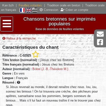
Kan.bzh
|
Feuilles volantes
|
Tradition orale en breton
|
Tradition orale
en français
Connexion
Créer un compte
Chansons bretonnes sur imprimés
populaires
Base de données de feuilles volantes
Menu
Retour à la recherche
Caractéristiques du chant
Référence : C-02925
Titre breton (normalisé) :
[Jésus chez les Bretons]
Titre français (normalisé) :
Jésus chez les Bretons
Auteur (normalisé) :
Botrel (J.-B.-Théodore M.)
Genre :
En vers
Langue :
Français
Résumé :
Si Jésus revenait au monde, il devrait renaître chez nous. Iou, iou,
sonnez les binious ! On lui trouvera une crèche, des pêcheurs pour
apôtres, samaritaine sous les pommiers, bergers sonneurs de
binious… Mais s’il lui faut un nouveau traître il ne le trouver pas chez
nous.