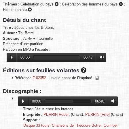
Thèmes :
Célébration du pays
;
Célébration des hommes du pays
;
Histoire sainte
Détails du chant
Titre :
Jésus chez les Bretons
Auteur :
Th. Botrel
Structure :
7c 4v + ritournelle
Présence d’une partition
Partition en MP3 à l’écoute :
00:00
00:47
Éditions sur feuilles volantes
Référence
F-02352
- unique chant de l’imprimé -
Discographie :
00:00
06:40
Titre :
Jésus chez les bretons
Interprète :
PERRIN Robert
(Chant),
PERRIN [Fille]
(Chant)
Support :
Disque 33 tours, Chansons de Théodore Botrel, Quimper,