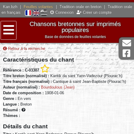
Kan.bzh
|
Feuilles volantes
|
Tradition orale en breton
|
Tradition orale
en français
Connexion
Créer un compte
Chansons bretonnes sur imprimés
populaires
Base de données de feuilles volantes
Menu
Retour à la recherche
Caractéristiques du chant
Référence : C-03307
Titre breton (normalisé) :
Kantik da sant Yann-Vadezour (Plourac’h)
Titre français (normalisé) :
Cantique à saint Jean-Baptiste (Plourac’h)
Auteur (normalisé) :
Bourdoulous (Jean)
Date de composition :
1908-01-06
Genre :
En vers
Langue :
Breton
Résumé :
Thèmes :
Détails du chant