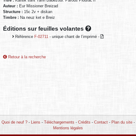
Titre :
Kantik sant Yann Badezour. Parous Plourac’h
Auteur :
Eur Missioner Breizad
Structure :
15c 2v + diskan
Timbre :
Na neuz ket e Breiz
Éditions sur feuilles volantes
Référence
F-02711
- unique chant de l’imprimé -
Retour à la recherche
Quoi de neuf ?
-
Liens
-
Téléchargements
-
Crédits
-
Contact
-
Plan du site
-
Mentions légales