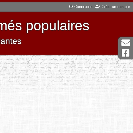
Connexion
Créer un compte
més populaires
lantes