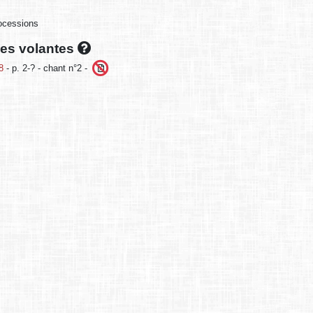
rocessions
lles volantes
8
- p. 2-? - chant n°2 -