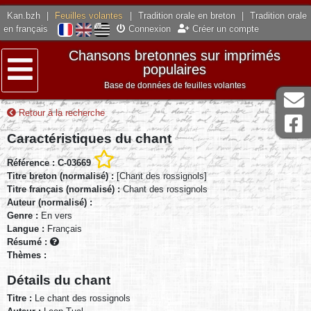
Kan.bzh
|
Feuilles volantes
|
Tradition orale en breton
|
Tradition orale
en français
Connexion
Créer un compte
Chansons bretonnes sur imprimés
populaires
Base de données de feuilles volantes
Menu
Retour à la recherche
Caractéristiques du chant
Référence : C-03669
Titre breton (normalisé) :
[Chant des rossignols]
Titre français (normalisé) :
Chant des rossignols
Auteur (normalisé) :
Genre :
En vers
Langue :
Français
Résumé :
Thèmes :
Détails du chant
Titre :
Le chant des rossignols