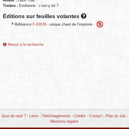
Auteur :
Leon Tual
Timbre :
Emilienne : c’est-y toi ?
Éditions sur feuilles volantes
Référence
F-03038
- unique chant de l’imprimé -
Retour à la recherche
Quoi de neuf ?
-
Liens
-
Téléchargements
-
Crédits
-
Contact
-
Plan du site
-
Mentions légales