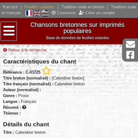
Kan.bzh
|
Feuilles volantes
|
Tradition orale en breton
|
Tradition orale
en français
Connexion
Créer un compte
Chansons bretonnes sur imprimés
populaires
Base de données de feuilles volantes
Menu
Retour à la recherche
Caractéristiques du chant
Référence : C-03725
Titre breton (normalisé) :
[Calendrier breton]
Titre français (normalisé) :
Calendrier breton
Auteur (normalisé) :
Genre :
Prose
Langue :
Français
Résumé :
Thèmes :
Détails du chant
Titre :
Calendrier breton