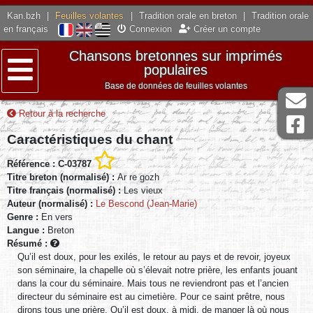
Kan.bzh
|
Feuilles volantes
|
Tradition orale en breton
|
Tradition orale
en français
Connexion
Créer un compte
Chansons bretonnes sur imprimés
populaires
Base de données de feuilles volantes
Menu
Retour à la recherche
Caractéristiques du chant
Référence : C-03787
Titre breton (normalisé) :
Ar re gozh
Titre français (normalisé) :
Les vieux
Auteur (normalisé) :
Le Bescond (Jean-Marie)
Genre :
En vers
Langue :
Breton
Résumé :
Qu’il est doux, pour les exilés, le retour au pays et de revoir, joyeux
son séminaire, la chapelle où s’élevait notre prière, les enfants jouant
dans la cour du séminaire. Mais tous ne reviendront pas et l’ancien
directeur du séminaire est au cimetière. Pour ce saint prêtre, nous
dirons tous une prière. Qu’il est doux, à midi, de manger là où nous