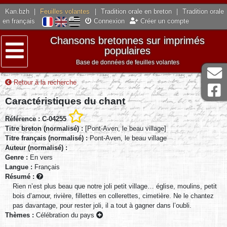
Kan.bzh
|
Feuilles volantes
|
Tradition orale en breton
|
Tradition orale
en français
Connexion
Créer un compte
Chansons bretonnes sur imprimés
populaires
Base de données de feuilles volantes
Menu
Retour à la recherche
Caractéristiques du chant
Référence : C-04255
Titre breton (normalisé) :
[Pont-Aven, le beau village]
Titre français (normalisé) :
Pont-Aven, le beau village
Auteur (normalisé) :
Genre :
En vers
Langue :
Français
Résumé :
Rien n’est plus beau que notre joli petit village… église, moulins, petit
bois d’amour, rivière, fillettes en collerettes, cimetière. Ne le chantez
pas davantage, pour rester joli, il a tout à gagner dans l’oubli.
Thèmes :
Célébration du pays