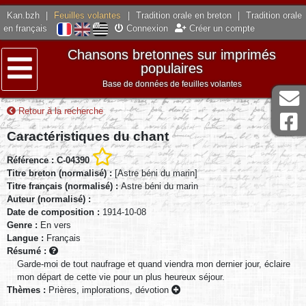
Kan.bzh
|
Feuilles volantes
|
Tradition orale en breton
|
Tradition orale
en français
Connexion
Créer un compte
Chansons bretonnes sur imprimés
populaires
Base de données de feuilles volantes
Menu
Retour à la recherche
Caractéristiques du chant
Référence : C-04390
Titre breton (normalisé) :
[Astre béni du marin]
Titre français (normalisé) :
Astre béni du marin
Auteur (normalisé) :
Date de composition :
1914-10-08
Genre :
En vers
Langue :
Français
Résumé :
Garde-moi de tout naufrage et quand viendra mon dernier jour, éclaire
mon départ de cette vie pour un plus heureux séjour.
Thèmes :
Prières, implorations, dévotion