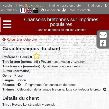
Kan.bzh
|
Feuilles volantes
|
Tradition orale en breton
|
Tradition orale
en français
Connexion
Créer un compte
Chansons bretonnes sur imprimés
populaires
Base de données de feuilles volantes
Menu
Retour à la recherche
Caractéristiques du chant
Référence : C-04660
Titre breton (normalisé) :
Pevare kenstrivadeg vrezhonek
Titre français (normalisé) :
Quatrième concours breton
Auteur (normalisé) :
Genre :
Prose
Langue :
Breton
Résumé :
Programme d’un concours de breton.
Thèmes :
Célébration de la langue bretonne, lutte contre/pour le breton
Détails du chant
Titre :
Pevare kenstrivadek vrezonek