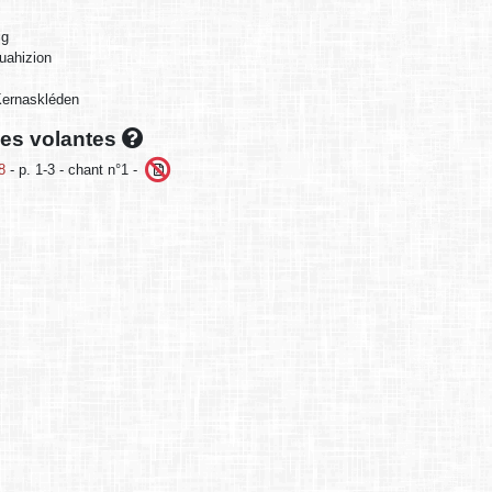
ig
uahizion
Kernaskléden
lles volantes
8
- p. 1-3 - chant n°1 -