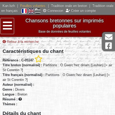
Kan.bzh
|
Feuilles volantes
|
Tradition orale en breton
|
Tradition orale
en français
Connexion
Créer un compte
Chansons bretonnes sur imprimés
populaires
Base de données de feuilles volantes
Menu
Retour à la recherche
Caractéristiques du chant
Référence : C-05147
Titre breton (normalisé) :
Partitions : O Gwerc’hez dinam (Leuhan) [= air
St Corentin ?]
Titre français (normalisé) :
Partitions : O Gwerc’hez dinam (Leuhan) [=
air St Corentin ?]
Auteur (normalisé) :
Genre :
Divers
Langue :
Breton
Résumé :
Thèmes :
Détails du chant