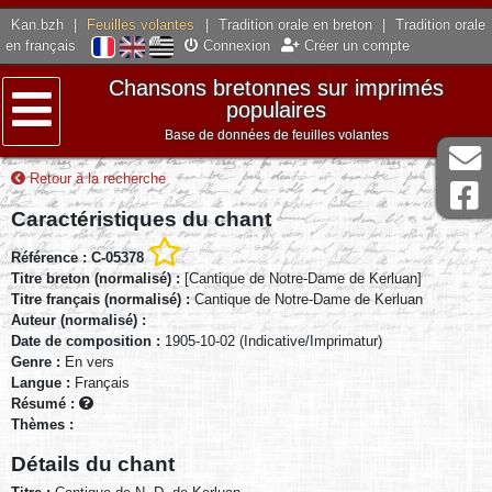
Kan.bzh
|
Feuilles volantes
|
Tradition orale en breton
|
Tradition orale
en français
Connexion
Créer un compte
Chansons bretonnes sur imprimés
populaires
Base de données de feuilles volantes
Menu
Retour à la recherche
Caractéristiques du chant
Référence : C-05378
Titre breton (normalisé) :
[Cantique de Notre-Dame de Kerluan]
Titre français (normalisé) :
Cantique de Notre-Dame de Kerluan
Auteur (normalisé) :
Date de composition :
1905-10-02 (Indicative/Imprimatur)
Genre :
En vers
Langue :
Français
Résumé :
Thèmes :
Détails du chant