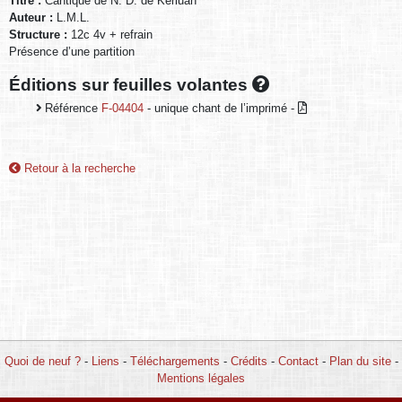
Titre :
Cantique de N. D. de Kerluan
Auteur :
L.M.L.
Structure :
12c 4v + refrain
Présence d’une partition
Éditions sur feuilles volantes
Référence
F-04404
- unique chant de l’imprimé -
Retour à la recherche
Quoi de neuf ?
-
Liens
-
Téléchargements
-
Crédits
-
Contact
-
Plan du site
-
Mentions légales