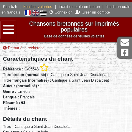
Kan.bzh
|
Feuilles volantes
|
Tradition orale en breton
|
Tradition orale
en français
Connexion
Créer un compte
Chansons bretonnes sur imprimés
populaires
Base de données de feuilles volantes
Menu
Retour à la recherche
Caractéristiques du chant
Référence : C-05543
Titre breton (normalisé) :
[Cantique à Saint Jean Discalcéat]
Titre français (normalisé) :
Cantique à Saint Jean Discalcéat
Auteur (normalisé) :
Genre :
En vers
Langue :
Français
Résumé :
Thèmes :
Détails du chant
Titre :
Cantique à Saint Jean Discalcéat