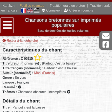
Kan.bzh
|
Feuilles volantes
|
Tradition orale en breton
|
Tradition orale
en français
Connexion
Créer un compte
Chansons bretonnes sur imprimés
populaires
Base de données de feuilles volantes
Menu
Retour à la recherche
Caractéristiques du chant
Référence : C-05915
Titre breton (normalisé) :
[Partout c’est la baisse]
Titre français (normalisé) :
Partout c’est la baisse
Auteur (normalisé) :
Moal (Francis)
Genre :
En vers
Langue :
Français
Résumé :
Thèmes :
Chansons obscures, incomplètes
Détails du chant
Titre :
Partout c’est la baisse