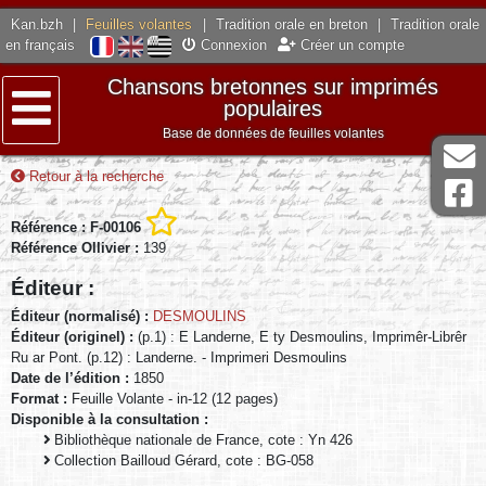
Kan.bzh
|
Feuilles volantes
|
Tradition orale en breton
|
Tradition orale
en français
Connexion
Créer un compte
Chansons bretonnes sur imprimés
populaires
Base de données de feuilles volantes
Menu
Retour à la recherche
Référence : F-00106
Référence Ollivier :
139
Éditeur :
Éditeur (normalisé) :
DESMOULINS
Éditeur (originel) :
(p.1) : E Landerne, E ty Desmoulins, Imprimêr-Librêr
Ru ar Pont. (p.12) : Landerne. - Imprimeri Desmoulins
Date de l’édition :
1850
Format :
Feuille Volante - in-12 (12 pages)
Disponible à la consultation :
Bibliothèque nationale de France, cote : Yn 426
Collection Bailloud Gérard, cote : BG-058