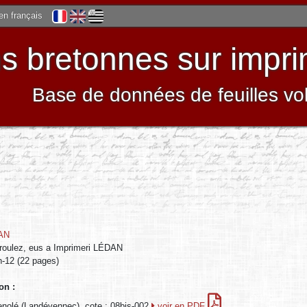
 en français
 bretonnes sur impri
Base de données de feuilles vo
AN
roulez, eus a Imprimeri LÉDAN
in-12 (22 pages)
on :
nolé (Landévennec), cote : 08bis-002
voir en PDF