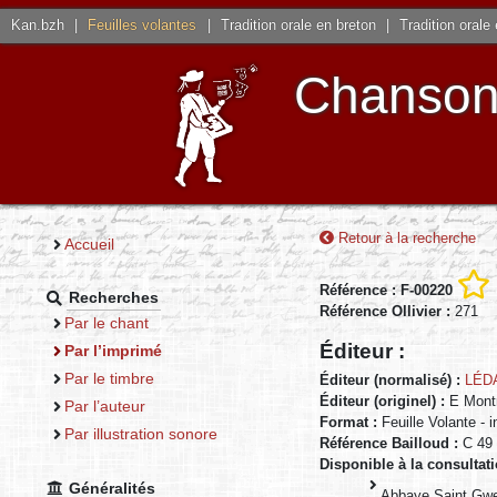
Kan.bzh
|
Feuilles volantes
|
Tradition orale en breton
|
Tradition orale
Chansons
Retour à la recherche
Accueil
Référence : F-00220
Recherches
Référence Ollivier :
271
Par le chant
Éditeur :
Par l’imprimé
Par le timbre
Éditeur (normalisé) :
LÉD
Éditeur (originel) :
E Mont
Par l’auteur
Format :
Feuille Volante - 
Par illustration sonore
Référence Bailloud :
C 49
Disponible à la consultati
Généralités
Abbaye Saint Gwe