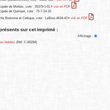
cipale de Morlaix, cote : 35379-1-01
voir en PDF
cipale de Quimper, cote : 75-7-24-10
he Bretonne et Celtique, cote : LeBraz-4634-43
voir en PDF
présents sur cet imprimé :
Affichage :
 an Nobletz
(Réf. C-00294)