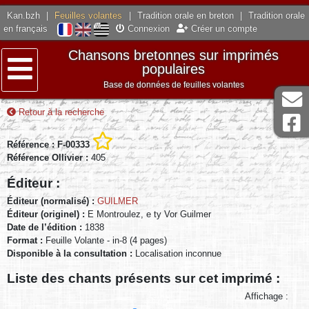
Kan.bzh
|
Feuilles volantes
|
Tradition orale en breton
|
Tradition orale
en français
Connexion
Créer un compte
Chansons bretonnes sur imprimés
populaires
Base de données de feuilles volantes
Menu
Retour à la recherche
Référence : F-00333
Référence Ollivier :
405
Éditeur :
Éditeur (normalisé) :
GUILMER
Éditeur (originel) :
E Montroulez, e ty Vor Guilmer
Date de l’édition :
1838
Format :
Feuille Volante - in-8 (4 pages)
Disponible à la consultation :
Localisation inconnue
Liste des chants présents sur cet imprimé :
Affichage :