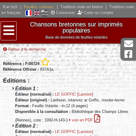
Kan.bzh
|
Feuilles volantes
|
Tradition orale en breton
|
Tradition orale
en français
Connexion
Créer un compte
Chansons bretonnes sur imprimés
populaires
Base de données de feuilles volantes
Menu
Retour à la recherche
Référence : F-00724
Référence Ollivier :
837A1a
Éditions :
Édition 1 :
Éditeur (normalisé) :
LE GOFFIC [Lannion]
Éditeur (originel) :
Lanhuon, intanvez ar Goffic, mouler-levrer.
Format :
Feuille Volante - in-12 (4 pages)
Disponible à la consultation :
Bibliothèque des Champs Libres
(Rennes), cote : 1092-H-143-1
voir en PDF
Édition 2 :
Éditeur (normalisé) :
LE GOFFIC [Lannion]