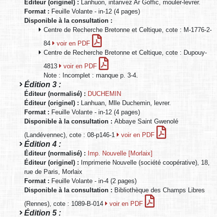
Éditeur (originel) :
Lanhuon, intanvez Ar Goffic, mouler-levrer.
Format :
Feuille Volante - in-12 (4 pages)
Disponible à la consultation :
Centre de Recherche Bretonne et Celtique, cote : M-1776-2-
84
voir en PDF
Centre de Recherche Bretonne et Celtique, cote : Dupouy-
4813
voir en PDF
Note : Incomplet : manque p. 3-4.
Édition 3 :
Éditeur (normalisé) :
DUCHEMIN
Éditeur (originel) :
Lanhuan, Mlle Duchemin, levrer.
Format :
Feuille Volante - in-12 (4 pages)
Disponible à la consultation :
Abbaye Saint Gwenolé
(Landévennec), cote : 08-p146-1
voir en PDF
Édition 4 :
Éditeur (normalisé) :
Imp. Nouvelle [Morlaix]
Éditeur (originel) :
Imprimerie Nouvelle (société coopérative), 18,
rue de Paris, Morlaix
Format :
Feuille Volante - in-4 (2 pages)
Disponible à la consultation :
Bibliothèque des Champs Libres
(Rennes), cote : 1089-B-014
voir en PDF
Édition 5 :