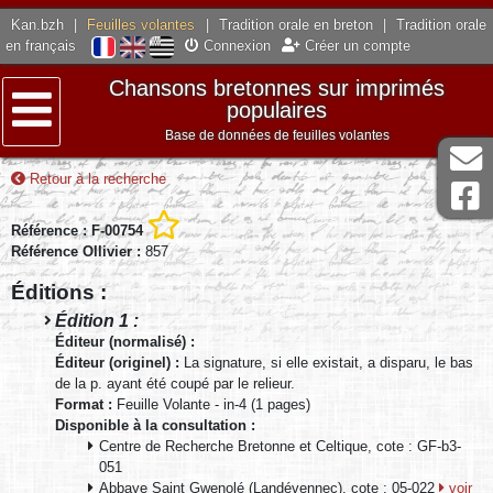
Kan.bzh
|
Feuilles volantes
|
Tradition orale en breton
|
Tradition orale
en français
Connexion
Créer un compte
Chansons bretonnes sur imprimés
populaires
Base de données de feuilles volantes
Menu
Retour à la recherche
Référence : F-00754
Référence Ollivier :
857
Éditions :
Édition 1 :
Éditeur (normalisé) :
Éditeur (originel) :
La signature, si elle existait, a disparu, le bas
de la p. ayant été coupé par le relieur.
Format :
Feuille Volante - in-4 (1 pages)
Disponible à la consultation :
Centre de Recherche Bretonne et Celtique, cote : GF-b3-
051
Abbaye Saint Gwenolé (Landévennec), cote : 05-022
voir