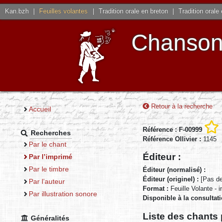
Kan.bzh
|
Feuilles volantes
|
Tradition orale en breton
|
Tradition orale
Chansons
Retour à la recherche
Accueil
Référence : F-00999
Recherches
Référence Ollivier :
1145
Par le chant
Éditeur :
Par l’imprimé
Par le timbre
Éditeur (normalisé) :
Éditeur (originel) :
[Pas de
Par l’auteur
Format :
Feuille Volante - 
Par illustration sonore
Disponible à la consultat
Liste des chants 
Généralités