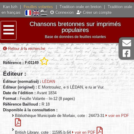
Kan.bzh
|
Feuilles volantes
|
Tradition orale en breton
|
Tradition orale
en français
Connexion
Créer un compte
Chansons bretonnes sur imprimés
populaires
Base de données de feuilles volantes
Menu
Retour à la recherche
Référence : F-01149
Éditeur :
Éditeur (normalisé) :
LÉDAN
Éditeur (originel) :
E Montroulez, e ti LÉDAN, e ru ar Vur.
Date de l’édition :
Avant 1834
Format :
Feuille Volante - In-12 (8 pages)
Référence Bailloud :
R 18
Disponible à la consultation :
Bibliothèque Municipale de Morlaix, cote : 24473-31
voir en PDF
British Library, cote : 11595.b.64
voir en PDF