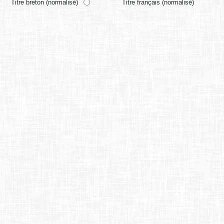
Titre breton (normalisé)
Titre français (normalisé)