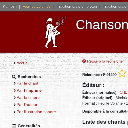
Kan.bzh
|
Feuilles volantes
|
Tradition orale en breton
|
Tradition orale
Chansons
Retour à la recherche
Accueil
Référence : F-01200
Recherches
Par le chant
Éditeur :
Par l’imprimé
Éditeur (normalisé) :
CHEV
Par le timbre
Éditeur (originel) :
Morlaix
Format :
Feuille Volante - 
Par l’auteur
Disponible à la consultat
Par illustration sonore
Liste des chants 
Généralités