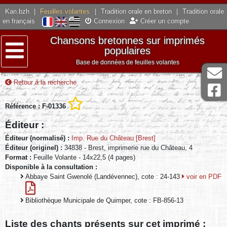
Kan.bzh
|
Feuilles volantes
|
Tradition orale en breton
|
Tradition orale
en français
Connexion
Créer un compte
Chansons bretonnes sur imprimés
populaires
Base de données de feuilles volantes
Menu
Retour à la recherche
Référence : F-01336
Éditeur :
Éditeur (normalisé) :
Imp. Rue du Château [Brest]
Éditeur (originel) :
34838 - Brest, imprimerie rue du Château, 4
Format :
Feuille Volante - 14x22,5 (4 pages)
Disponible à la consultation :
Abbaye Saint Gwenolé (Landévennec), cote : 24-143
voir en PDF
Bibliothèque Municipale de Quimper, cote : FB-856-13
Liste des chants présents sur cet imprimé :