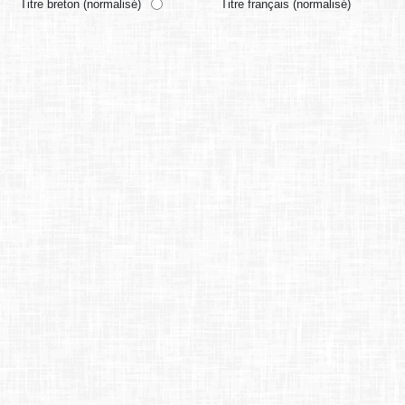
Titre breton (normalisé)
Titre français (normalisé)