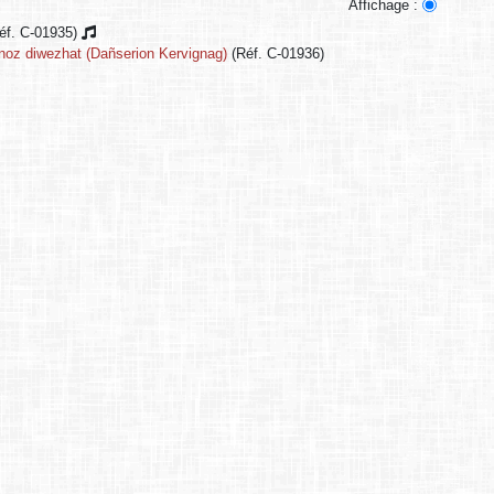
Affichage :
éf. C-01935)
r noz diwezhat (Dañserion Kervignag)
(Réf. C-01936)