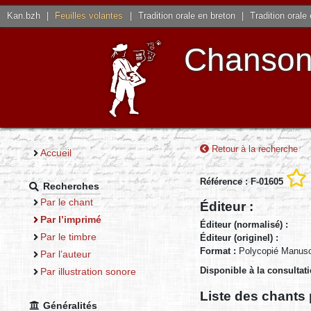
Kan.bzh
|
Feuilles volantes
|
Tradition orale en breton
|
Tradition orale
Chansons
Retour à la recherche
Accueil
Référence : F-01605
Recherches
Par le chant
Éditeur :
Par l’imprimé
Éditeur (normalisé) :
Par le timbre
Éditeur (originel) :
Format :
Polycopié Manuscr
Par l’auteur
Disponible à la consultat
Par illustration sonore
Liste des chants 
Généralités