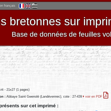
 en français
 bretonnes sur impri
Base de données de feuilles vo
it - 21x27 (1 pages)
ion :
Abbaye Saint Gwenolé (Landévennec), cote : 27-439
voir en PDF
présents sur cet imprimé :