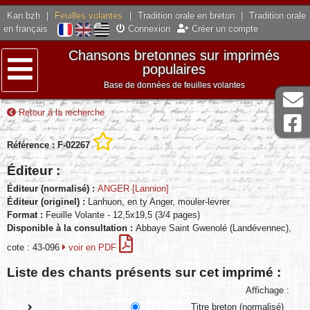
Kan.bzh
|
Feuilles volantes
|
Tradition orale en breton
|
Tradition orale
en français
Connexion
Créer un compte
Chansons bretonnes sur imprimés
populaires
Base de données de feuilles volantes
Menu
Retour à la recherche
Référence : F-02267
Éditeur :
Éditeur (normalisé) :
ANGER [Lannion]
Éditeur (originel) :
Lanhuon, en ty Anger, mouler-levrer
Format :
Feuille Volante - 12,5x19,5 (3/4 pages)
Disponible à la consultation :
Abbaye Saint Gwenolé (Landévennec),
cote : 43-096
voir en PDF
Liste des chants présents sur cet imprimé :
Affichage :
Titre breton (normalisé)